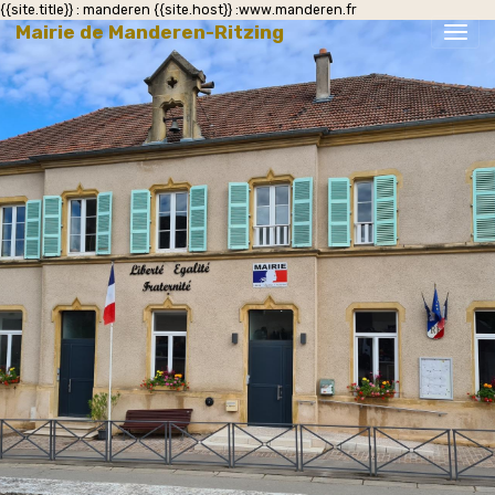
{{site.title}} : manderen {{site.host}} :www.manderen.fr
Mairie de Manderen-Ritzing