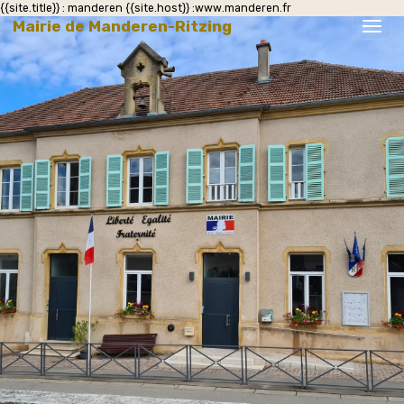
{{site.title}} : manderen {{site.host}} :www.manderen.fr
Mairie de Manderen-Ritzing