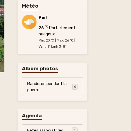
Météo
Perl
°C
26
Partiellement
nuageux
Min: 23 °C | Max: 26 °C |
Vent: 11 kmh 348°
Album photos
Manderen pendant la
4
guerre
Agenda
Fêtes associatives
4